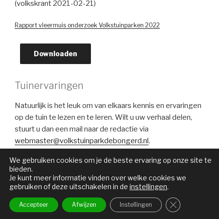
(volkskrant 2021-02-21)
Rapport vleermuis onderzoek Volkstuinparken 2022
Downloaden
Tuinervaringen
Natuurlijk is het leuk om van elkaars kennis en ervaringen
op de tuin te lezen en te leren. Wilt u uw verhaal delen,
stuurt u dan een mail naar de redactie via
webmaster@volkstuinparkdebongerd.nl
.
We gebruiken cookies om je de beste ervaring op onze site te
bieden.
Je kunt meer informatie vinden over welke cookies we
gebruiken of deze uitschakelen in de
instellingen
.
Privacybeleid
© 2026 Tuinpark de Bongerd Amsterdam
Sluit AVG/G
Accepteer
Afwijzen
Instellingen