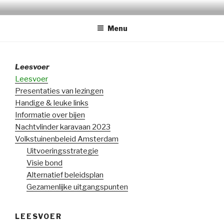
Naar
TUINPARK DE BONGERD
de
Menu
inhoud
springen
Leesvoer
Leesvoer
Presentaties van lezingen
Handige & leuke links
Informatie over bijen
Nachtvlinder karavaan 2023
Volkstuinenbeleid Amsterdam
Uitvoeringsstrategie
Visie bond
Alternatief beleidsplan
Gezamenlijke uitgangspunten
LEESVOER