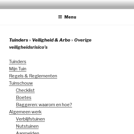
Naar
TUINPARK DE BONGERD
de
Menu
inhoud
springen
Tuinders
»
Veiligheid & Arbo
»
Overige
veiligheidsrisico’s
Tuinders
Mijn Tuin
Regels & Reglementen
Tuinschouw
Checklist
Boetes
Baggeren: waarom en hoe?
Algemeen werk
Verblijfstuinen
Nutstuinen
Aanmelden