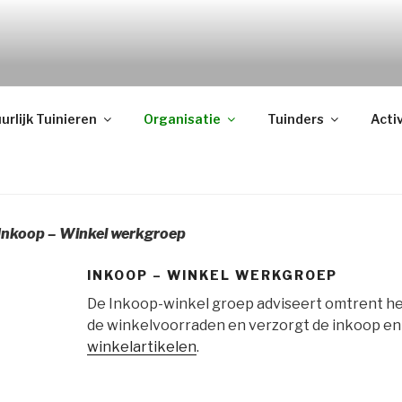
 DE BONGERD
urlijk Tuinieren
Organisatie
Tuinders
Acti
Inkoop – Winkel werkgroep
INKOOP – WINKEL WERKGROEP
De Inkoop-winkel groep adviseert omtrent he
de winkelvoorraden en verzorgt de inkoop en
winkelartikelen
.