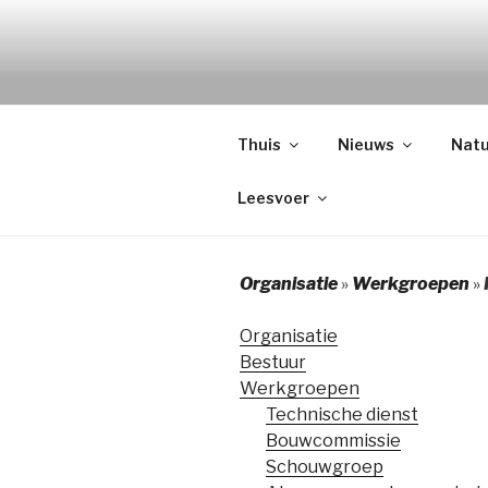
Naar
de
TUINPARK
inhoud
springen
Thuis
Nieuws
Natu
Leesvoer
Organisatie
»
Werkgroepen
»
Organisatie
Bestuur
Werkgroepen
Technische dienst
Bouwcommissie
Schouwgroep