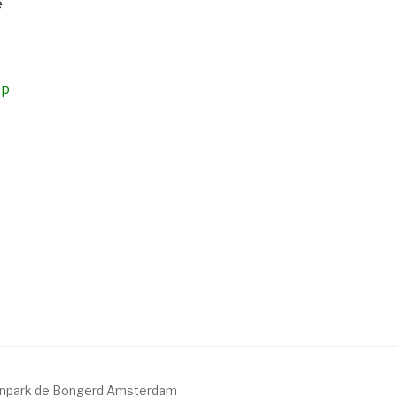
e
ep
inpark de Bongerd Amsterdam