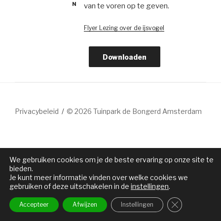
N
van te voren op te geven.
Flyer Lezing over de ijsvogel
Downloaden
Privacybeleid
© 2026 Tuinpark de Bongerd Amsterdam
We gebruiken cookies om je de beste ervaring op onze site te
bieden.
Je kunt meer informatie vinden over welke cookies we
gebruiken of deze uitschakelen in de
instellingen
.
Sluit AVG/G
Accepteer
Afwijzen
Instellingen