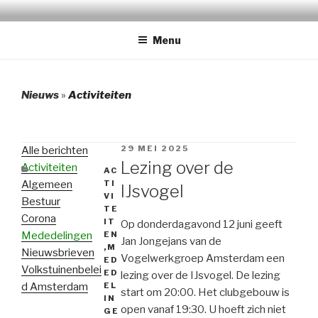
Naar
TUINPARK DE BONGERD
de
Menu
inhoud
springen
Nieuws
»
Activiteiten
GEPLAATST
29 MEI 2025
Alle berichten
OP
Lezing over de
Activiteiten
CATEGORIEËN
AC
Algemeen
TI
IJsvogel
VI
Bestuur
TE
Corona
IT
Op donderdagavond 12 juni geeft
Mededelingen
EN
Jan Jongejans van de
,
M
Nieuwsbrieven
Vogelwerkgroep Amsterdam een
ED
Volkstuinenbelei
ED
lezing over de IJsvogel. De lezing
d Amsterdam
EL
start om 20:00. Het clubgebouw is
IN
open vanaf 19:30. U hoeft zich niet
GE