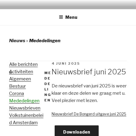
Naar
TUINPARK DE BONGERD
de
Menu
inhoud
springen
Nieuws
»
Mededelingen
GEPLAATST
4 JUNI 2025
Alle berichten
OP
Nieuwsbrief juni 2025
Activiteiten
CATEGORIEËN
ME
Algemeen
DE
DE
De nieuwsbrief van juni 2025 is weer
Bestuur
LI
klaar en deze delen we graag met u.
Corona
NG
Veel plezier met lezen.
Mededelingen
EN
Nieuwsbrieven
Nieuwsbrief De Bongerd uitgave juni 2025
Volkstuinenbelei
d Amsterdam
Downloaden