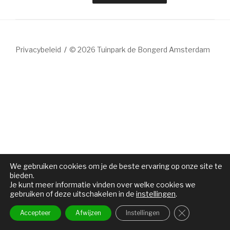
Privacybeleid
© 2026 Tuinpark de Bongerd Amsterdam
We gebruiken cookies om je de beste ervaring op onze site te
bieden.
Je kunt meer informatie vinden over welke cookies we
gebruiken of deze uitschakelen in de
instellingen
.
Sluit AVG/G
Accepteer
Afwijzen
Instellingen